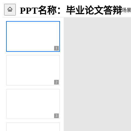
PPT名称：
毕业论文答辩
场
1
2
3